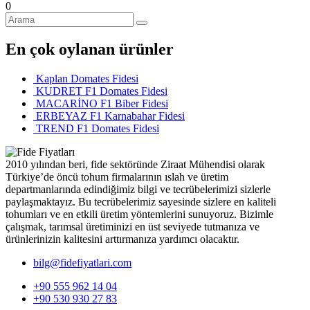
0
En çok oylanan ürünler
Kaplan Domates Fidesi
KUDRET F1 Domates Fidesi
MACARİNO F1 Biber Fidesi
ERBEYAZ F1 Karnabahar Fidesi
TREND F1 Domates Fidesi
2010 yılından beri, fide sektöründe Ziraat Mühendisi olarak
Türkiye’de öncü tohum firmalarının ıslah ve üretim
departmanlarında edindiğimiz bilgi ve tecrübelerimizi sizlerle
paylaşmaktayız. Bu tecrübelerimiz sayesinde sizlere en kaliteli
tohumları ve en etkili üretim yöntemlerini sunuyoruz. Bizimle
çalışmak, tarımsal üretiminizi en üst seviyede tutmanıza ve
ürünlerinizin kalitesini arttırmanıza yardımcı olacaktır.
bilg@fidefiyatlari.com
+90 555 962 14 04
+90 530 930 27 83