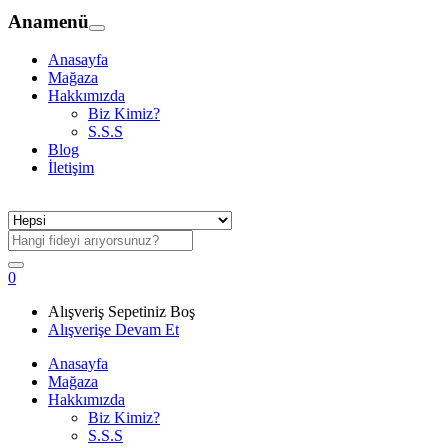
Anamenü
Anasayfa
Mağaza
Hakkımızda
Biz Kimiz?
S.S.S
Blog
İletişim
0
Alışveriş Sepetiniz Boş
Alışverişe Devam Et
Anasayfa
Mağaza
Hakkımızda
Biz Kimiz?
S.S.S