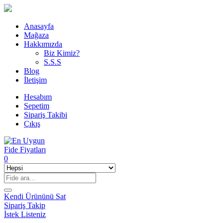
Anasayfa
Mağaza
Hakkımızda
Biz Kimiz?
S.S.S
Blog
İletişim
Hesabım
Sepetim
Sipariş Takibi
Çıkış
0
Kendi Ürününü Sat
Sipariş Takip
İstek Listeniz