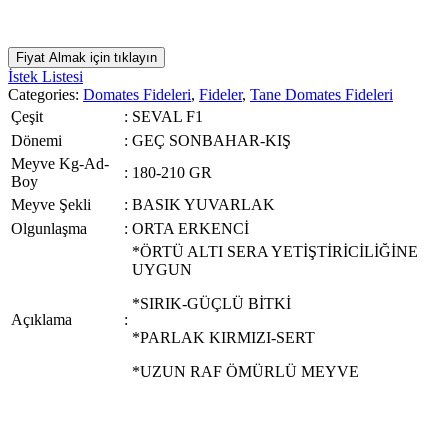
Fiyat Almak için tıklayın
İstek Listesi
Categories:
Domates Fideleri
,
Fideler
,
Tane Domates Fideleri
Çeşit
:
SEVAL F1
Dönemi
:
GEÇ SONBAHAR-KIŞ
Meyve Kg-Ad-
:
180-210 GR
Boy
Meyve Şekli
:
BASIK YUVARLAK
Olgunlaşma
:
ORTA ERKENCİ
*ÖRTÜ ALTI SERA YETİŞTİRİCİLİĞİNE
UYGUN
*SIRIK-GÜÇLÜ BİTKİ
Açıklama
:
*PARLAK KIRMIZI-SERT
*UZUN RAF ÖMÜRLÜ MEYVE